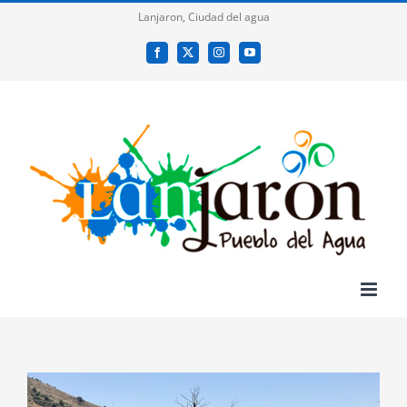
Saltar
Lanjaron, Ciudad del agua
al
Facebook
X
Instagram
YouTube
contenido