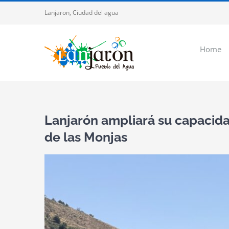
Saltar
Lanjaron, Ciudad del agua
al
contenido
Home
Lanjarón ampliará su capacid
de las Monjas
Ver
imagen
más
grande