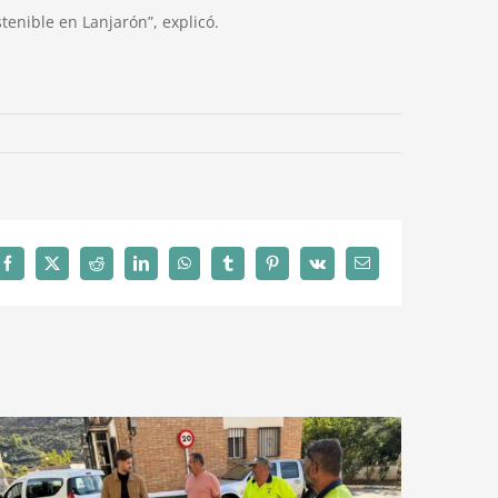
tenible en Lanjarón”, explicó.
Facebook
X
Reddit
LinkedIn
WhatsApp
Tumblr
Pinterest
Vk
Correo
electrónico