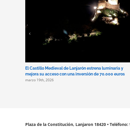
El Castillo Medieval de Lanjarón estrena luminaria y
mejora su acceso con una inversión de 70.000 euros
marzo 19th, 2026
Plaza de la Constitución, Lanjaron 18420 • Teléfono: