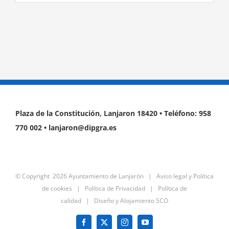
Plaza de la Constitución, Lanjaron 18420 • Teléfono: 958
770 002 • lanjaron@dipgra.es
© Copyright
2026 Ayuntamiento de Lanjarón |
Aviso legal y Política
de cookies
|
Política de Privacidad
|
Política de
calidad
|
Diseño y Alojamiento SCO
Facebook
X
Instagram
YouTube