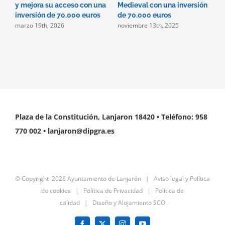
y mejora su acceso con una
Medieval con una inversión
B
inversión de 70.000 euros
de 70.000 euros
M
marzo 19th, 2026
noviembre 13th, 2025
d
H
n
Plaza de la Constitución, Lanjaron 18420 • Teléfono: 958
770 002 • lanjaron@dipgra.es
© Copyright
2026 Ayuntamiento de Lanjarón |
Aviso legal y Política
de cookies
|
Política de Privacidad
|
Política de
calidad
|
Diseño y Alojamiento SCO