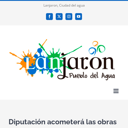
Saltar
Lanjaron, Ciudad del agua
al
Facebook
X
Instagram
YouTube
contenido
Diputación acometerá las obras