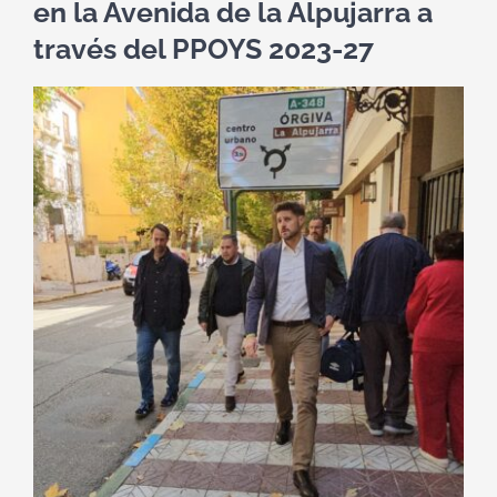
en la Avenida de la Alpujarra a
través del PPOYS 2023-27
Ver
imagen
más
grande