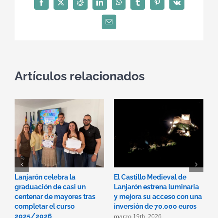
Facebook
X
Reddit
LinkedIn
WhatsApp
Tumblr
Pinterest
Vk
Correo
electrónico
Artículos relacionados
Lanjarón celebra la
El Castillo Medieval de
L
graduación de casi un
Lanjarón estrena luminaria
D
centenar de mayores tras
y mejora su acceso con una
l
completar el curso
inversión de 70.000 euros
l
marzo 19th, 2026
e
2025/2026