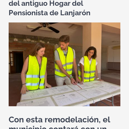
del antiguo Hogar del
Pensionista de Lanjarón
Ver
imagen
más
grande
Con esta remodelación, el