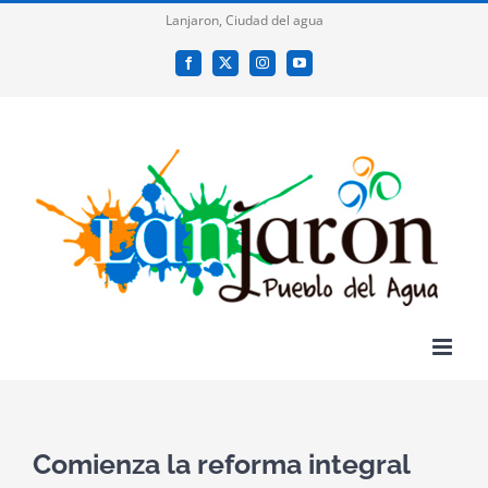
Saltar
Lanjaron, Ciudad del agua
al
Facebook
X
Instagram
YouTube
contenido
Comienza la reforma integral