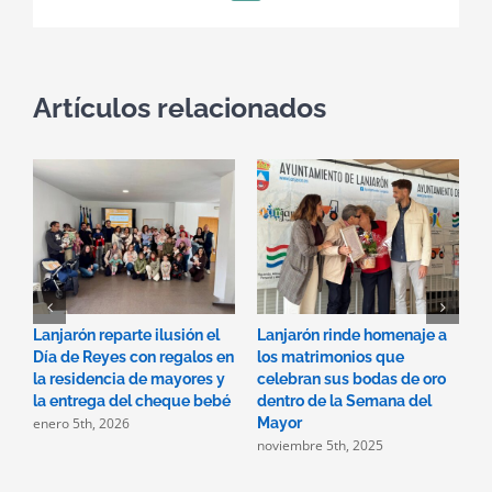
electrónico
Artículos relacionados
Lanjarón reparte ilusión el
Lanjarón rinde homenaje a
L
Día de Reyes con regalos en
los matrimonios que
l
la residencia de mayores y
celebran sus bodas de oro
a
la entrega del cheque bebé
dentro de la Semana del
i
enero 5th, 2026
Mayor
h
noviembre 5th, 2025
m
o