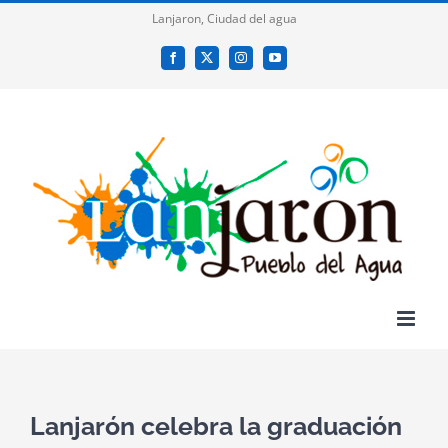
Saltar
Lanjaron, Ciudad del agua
al
Facebook
X
Instagram
YouTube
contenido
Lanjarón celebra la graduación