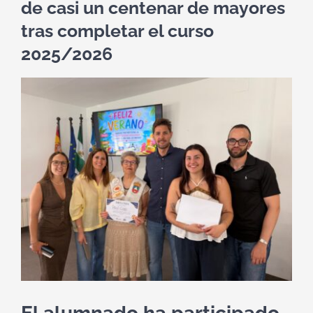
de casi un centenar de mayores
tras completar el curso
2025/2026
Ver
imagen
más
grande