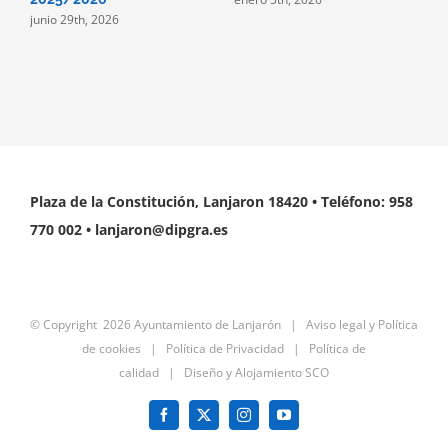
junio 29th, 2026
n
Plaza de la Constitución, Lanjaron 18420 • Teléfono: 958
770 002 • lanjaron@dipgra.es
© Copyright
2026 Ayuntamiento de Lanjarón |
Aviso legal y Política
de cookies
|
Política de Privacidad
|
Política de
calidad
|
Diseño y Alojamiento SCO
Facebook
X
Instagram
YouTube