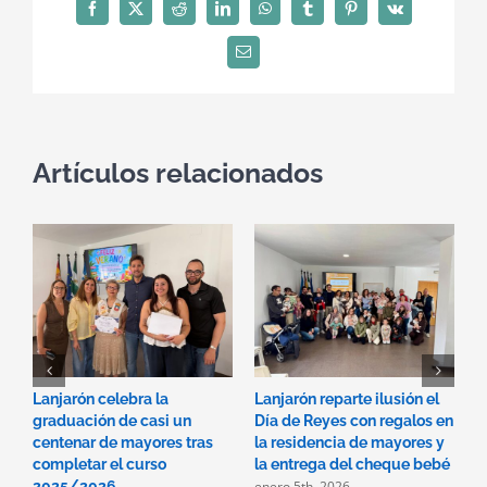
Facebook
X
Reddit
LinkedIn
WhatsApp
Tumblr
Pinterest
Vk
Correo
electrónico
Artículos relacionados
Lanjarón celebra la
Lanjarón reparte ilusión el
L
graduación de casi un
Día de Reyes con regalos en
l
centenar de mayores tras
la residencia de mayores y
c
completar el curso
la entrega del cheque bebé
d
enero 5th, 2026
2025/2026
M