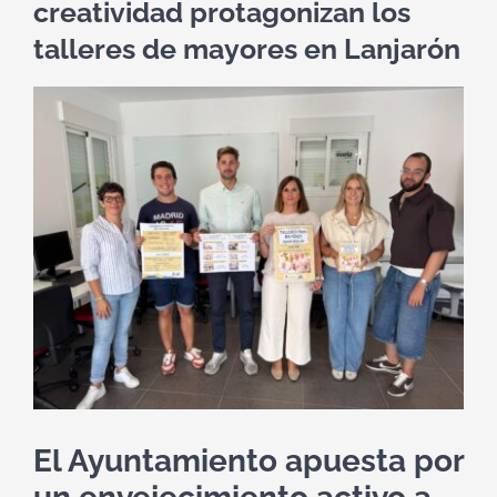
creatividad protagonizan los
talleres de mayores en Lanjarón
Ver
imagen
más
grande
El Ayuntamiento apuesta por