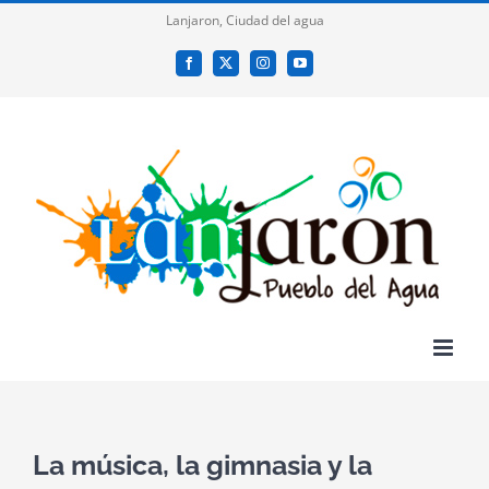
Saltar
Lanjaron, Ciudad del agua
al
Facebook
X
Instagram
YouTube
contenido
La música, la gimnasia y la