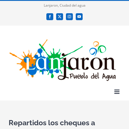
Saltar
Lanjaron, Ciudad del agua
al
Facebook
X
Instagram
YouTube
contenido
Repartidos los cheques a