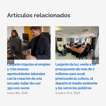
Artículos relacionados
Lanjarón impulsa el empleo
Lanjarón da luz verde a un
E
y crea nuevas
presupuesto de más de 7
A
oportunidades laborales
millones para 2026
h
con la creación de una
priorizando la cultura, el
s
escuela-taller de casi
deporte el medio ambiente
m
350.000 euros
y los servicios públicos
s
enero 8th, 2026
octubre 31st, 2025
o