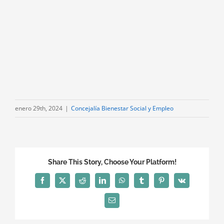
enero 29th, 2024
|
Concejalía Bienestar Social y Empleo
Share This Story, Choose Your Platform!
Facebook
X
Reddit
LinkedIn
WhatsApp
Tumblr
Pinterest
Vk
Correo
electrónico