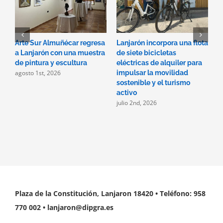
Arte Sur Almuñécar regresa
Lanjarón incorpora una flota
L
a Lanjarón con una muestra
de siete bicicletas
v
de pintura y escultura
eléctricas de alquiler para
p
agosto 1st, 2026
impulsar la movilidad
C
sostenible y el turismo
e
activo
I
julio 2nd, 2026
j
Plaza de la Constitución, Lanjaron 18420 • Teléfono: 958
770 002 • lanjaron@dipgra.es