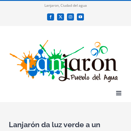
Saltar
Lanjaron, Ciudad del agua
al
Facebook
X
Instagram
YouTube
contenido
Lanjarón da luz verde a un