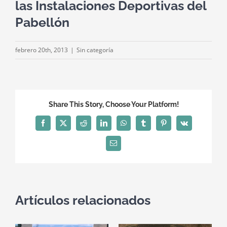
las Instalaciones Deportivas del
Pabellón
febrero 20th, 2013
|
Sin categoría
Share This Story, Choose Your Platform!
Facebook
X
Reddit
LinkedIn
WhatsApp
Tumblr
Pinterest
Vk
Correo
electrónico
Artículos relacionados