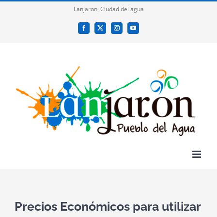
Saltar
Lanjaron, Ciudad del agua
al
Facebook
X
Instagram
YouTube
contenido
Precios Económicos para utilizar