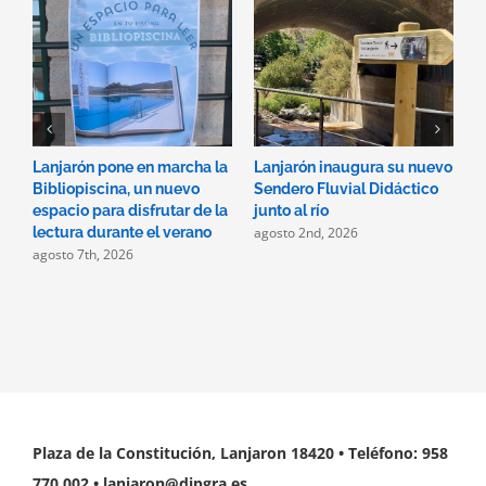
Lanjarón pone en marcha la
Lanjarón inaugura su nuevo
A
Bibliopiscina, un nuevo
Sendero Fluvial Didáctico
a
espacio para disfrutar de la
junto al río
d
agosto 2nd, 2026
a
lectura durante el verano
agosto 7th, 2026
Plaza de la Constitución, Lanjaron 18420 • Teléfono: 958
770 002 • lanjaron@dipgra.es