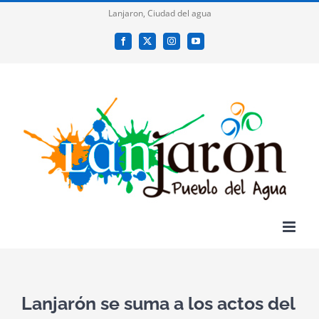
Saltar
Lanjaron, Ciudad del agua
al
Facebook
X
Instagram
YouTube
contenido
Lanjarón se suma a los actos del