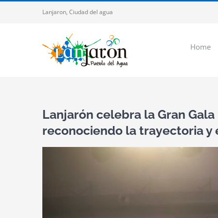
Saltar
Lanjaron, Ciudad del agua
al
contenido
Home
Lanjarón celebra la Gran Gala 
reconociendo la trayectoria y 
Ver
imagen
más
grande