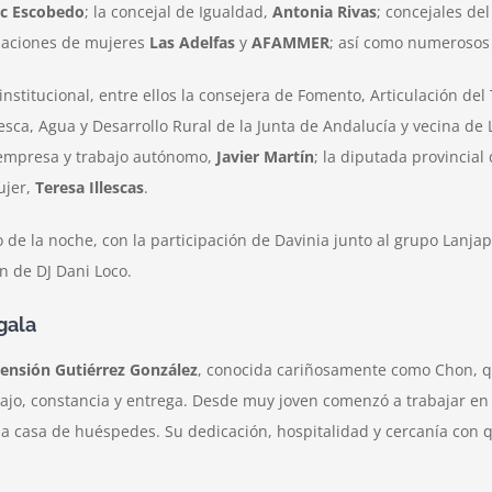
ic Escobedo
; la concejal de Igualdad,
Antonia Rivas
; concejales de
ciaciones de mujeres
Las Adelfas
y
AFAMMER
; así como numerosos 
stitucional, entre ellos la consejera de Fomento, Articulación del 
 Pesca, Agua y Desarrollo Rural de la Junta de Andalucía y vecina de
 empresa y trabajo autónomo,
Javier Martín
; la diputada provincial
ujer,
Teresa Illescas
.
o de la noche, con la participación de Davinia junto al grupo Lanja
n de DJ Dani Loco.
gala
ensión Gutiérrez González
, conocida cariñosamente como Chon, q
ajo, constancia y entrega. Desde muy joven comenzó a trabajar en
pia casa de huéspedes. Su dedicación, hospitalidad y cercanía con 