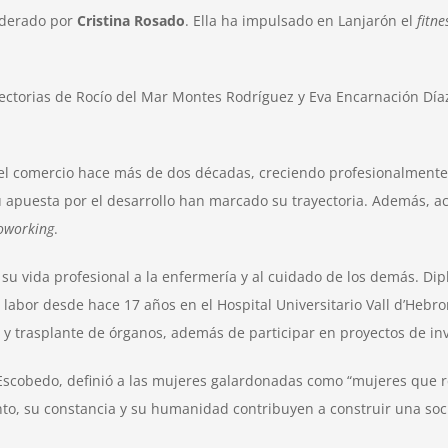
iderado por
Cristina Rosado
. Ella ha impulsado en Lanjarón el
fitne
yectorias de Rocío del Mar Montes Rodríguez y Eva Encarnación Día
 del comercio hace más de dos décadas, creciendo profesionalmente
su apuesta por el desarrollo han marcado su trayectoria. Además, 
oworking
.
 su vida profesional a la enfermería y al cuidado de los demás. D
 labor desde hace 17 años en el Hospital Universitario Vall d’Hebro
n y trasplante de órganos, además de participar en proyectos de inv
c Escobedo, definió a las mujeres galardonadas como “mujeres que 
ento, su constancia y su humanidad contribuyen a construir una so