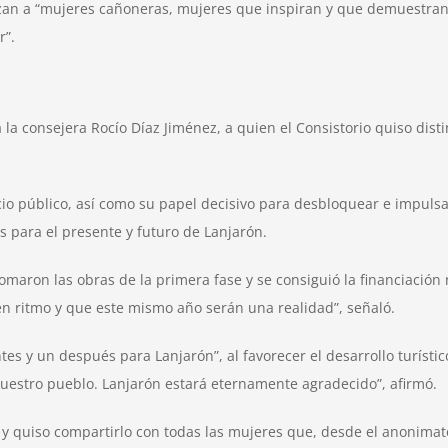
zan a “mujeres cañoneras, mujeres que inspiran y que demuestran c
r”.
a consejera Rocío Díaz Jiménez, a quien el Consistorio quiso distin
icio público, así como su papel decisivo para desbloquear e impuls
s para el presente y futuro de Lanjarón.
maron las obras de la primera fase y se consiguió la financiación 
n ritmo y que este mismo año serán una realidad”, señaló.
s y un después para Lanjarón”, al favorecer el desarrollo turístico,
estro pueblo. Lanjarón estará eternamente agradecido”, afirmó.
 y quiso compartirlo con todas las mujeres que, desde el anonimato