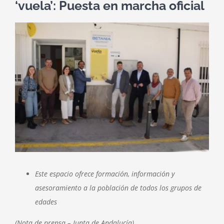
‘vuela’: Puesta en marcha oficial
Ver
imagen
más
grande
Este espacio ofrece formación, información y
asesoramiento a la población de todos los grupos de
edades
(Nota de prensa – Junta de Andalucía)