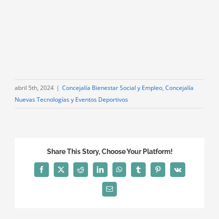
abril 5th, 2024
|
Concejalía Bienestar Social y Empleo
,
Concejalía
Nuevas Tecnologías y Eventos Deportivos
Share This Story, Choose Your Platform!
Facebook
X
Reddit
LinkedIn
WhatsApp
Tumblr
Pinterest
Vk
Correo
electrónico