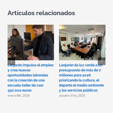
Artículos relacionados
Lanjarón impulsa el empleo
Lanjarón da luz verde a un
E
y crea nuevas
presupuesto de más de 7
A
oportunidades laborales
millones para 2026
h
con la creación de una
priorizando la cultura, el
s
escuela-taller de casi
deporte el medio ambiente
m
350.000 euros
y los servicios públicos
s
enero 8th, 2026
octubre 31st, 2025
o