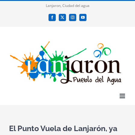
Saltar
Lanjaron, Ciudad del agua
al
Facebook
X
Instagram
YouTube
contenido
El Punto Vuela de Lanjarón, ya