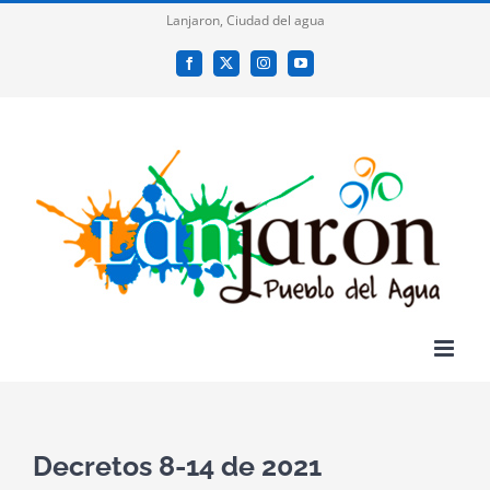
Saltar
Lanjaron, Ciudad del agua
al
Facebook
X
Instagram
YouTube
contenido
Decretos 8-14 de 2021