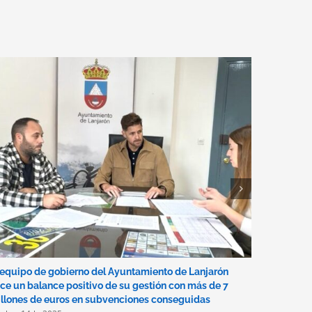
 equipo de gobierno del Ayuntamiento de Lanjarón
El conseje
ce un balance positivo de su gestión con más de 7
Andalucía
llones de euros en subvenciones conseguidas
Lanjarón y