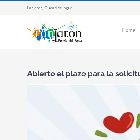
Saltar
Lanjaron, Ciudad del agua
al
contenido
Home
Abierto el plazo para la solic
Ver
imagen
más
grande