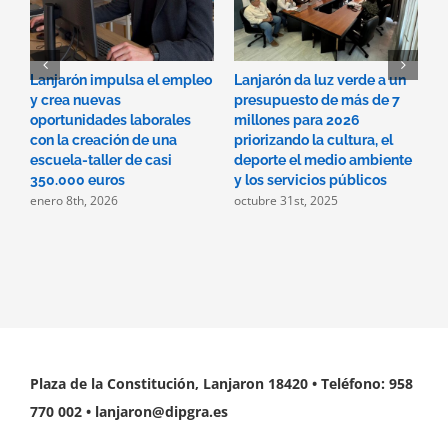
Lanjarón impulsa el empleo
Lanjarón da luz verde a un
E
y crea nuevas
presupuesto de más de 7
A
oportunidades laborales
millones para 2026
h
con la creación de una
priorizando la cultura, el
s
escuela-taller de casi
deporte el medio ambiente
m
350.000 euros
y los servicios públicos
s
enero 8th, 2026
octubre 31st, 2025
o
Plaza de la Constitución, Lanjaron 18420 • Teléfono: 958
770 002 • lanjaron@dipgra.es