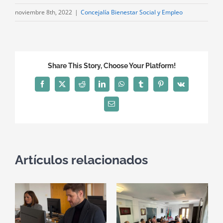
noviembre 8th, 2022
|
Concejalía Bienestar Social y Empleo
Share This Story, Choose Your Platform!
Facebook
X
Reddit
LinkedIn
WhatsApp
Tumblr
Pinterest
Vk
Correo
electrónico
Artículos relacionados