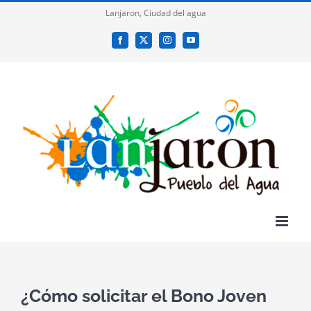
Saltar
Lanjaron, Ciudad del agua
al
Facebook
X
Instagram
YouTube
contenido
¿Cómo solicitar el Bono Joven