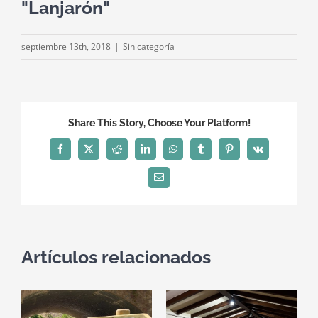
"Lanjarón"
septiembre 13th, 2018
|
Sin categoría
Share This Story, Choose Your Platform!
Facebook
X
Reddit
LinkedIn
WhatsApp
Tumblr
Pinterest
Vk
Correo
electrónico
Artículos relacionados