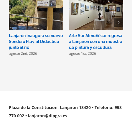
Lanjarón inaugura su nuevo
Arte Sur Almuñécar regresa
D
Sendero Fluvial Didáctico
a Lanjarón con una muestra
p
j
junto al río
de pintura y escultura
agosto 2nd, 2026
agosto 1st, 2026
Plaza de la Constitución, Lanjaron 18420 • Teléfono: 958
770 002 • lanjaron@dipgra.es