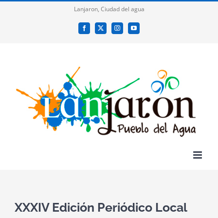
Saltar
Lanjaron, Ciudad del agua
al
Facebook
X
Instagram
YouTube
contenido
XXXIV Edición Periódico Local