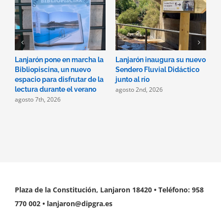
Lanjarón pone en marcha la
Lanjarón inaugura su nuevo
A
Bibliopiscina, un nuevo
Sendero Fluvial Didáctico
a
espacio para disfrutar de la
junto al río
d
agosto 2nd, 2026
a
lectura durante el verano
agosto 7th, 2026
Plaza de la Constitución, Lanjaron 18420 • Teléfono: 958
770 002 • lanjaron@dipgra.es