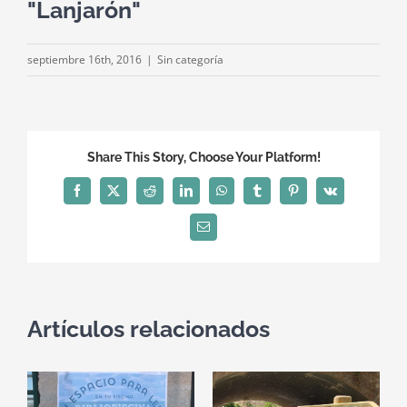
"Lanjarón"
septiembre 16th, 2016
|
Sin categoría
Share This Story, Choose Your Platform!
Facebook
X
Reddit
LinkedIn
WhatsApp
Tumblr
Pinterest
Vk
Correo
electrónico
Artículos relacionados