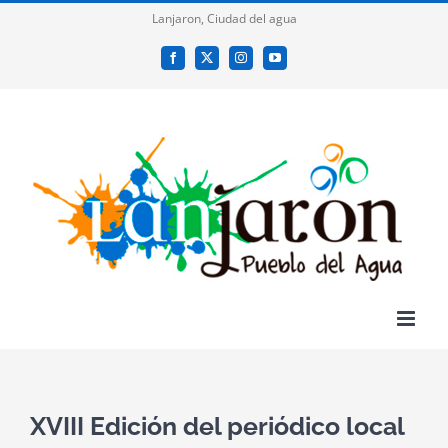
Saltar
Lanjaron, Ciudad del agua
al
Facebook
X
Instagram
YouTube
contenido
XVIII Edición del periódico local