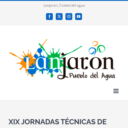
Saltar
Lanjaron, Ciudad del agua
al
Facebook
X
Instagram
YouTube
contenido
XIX JORNADAS TÉCNICAS DE