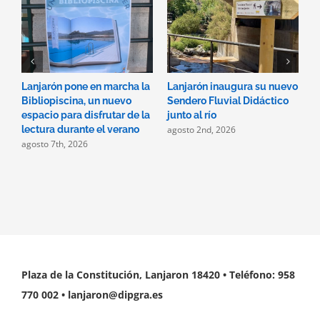
Lanjarón pone en marcha la
Lanjarón inaugura su nuevo
A
Bibliopiscina, un nuevo
Sendero Fluvial Didáctico
a
espacio para disfrutar de la
junto al río
d
agosto 2nd, 2026
a
lectura durante el verano
agosto 7th, 2026
Plaza de la Constitución, Lanjaron 18420 • Teléfono: 958
770 002 • lanjaron@dipgra.es