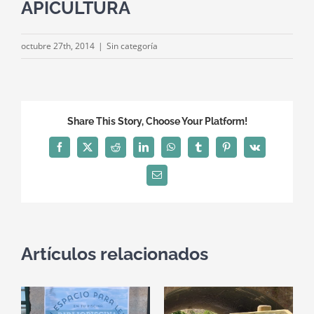
APICULTURA
octubre 27th, 2014
|
Sin categoría
Share This Story, Choose Your Platform!
Facebook
X
Reddit
LinkedIn
WhatsApp
Tumblr
Pinterest
Vk
Correo
electrónico
Artículos relacionados