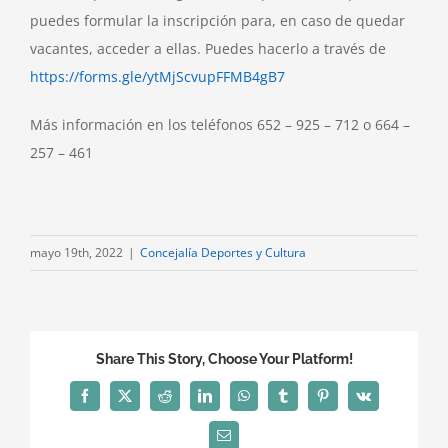
puedes formular la inscripción para, en caso de quedar
vacantes, acceder a ellas. Puedes hacerlo a través de
https://forms.gle/ytMjScvupFFMB4gB7
Más información en los teléfonos 652 – 925 – 712 o 664 –
257 – 461
mayo 19th, 2022
|
Concejalía Deportes y Cultura
Share This Story, Choose Your Platform!
Facebook
X
Reddit
LinkedIn
WhatsApp
Tumblr
Pinterest
Vk
Correo