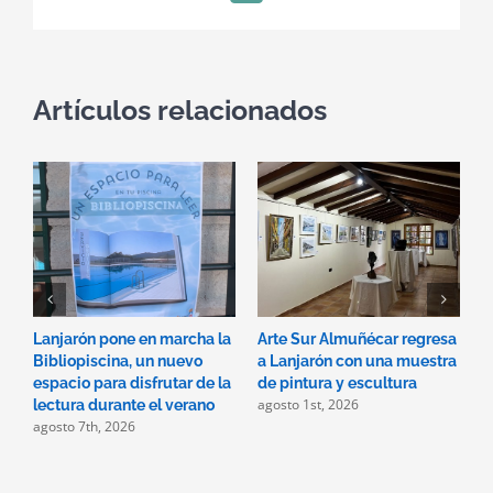
electrónico
Artículos relacionados
Lanjarón pone en marcha la
Arte Sur Almuñécar regresa
E
Bibliopiscina, un nuevo
a Lanjarón con una muestra
c
espacio para disfrutar de la
de pintura y escultura
R
agosto 1st, 2026
lectura durante el verano
M
agosto 7th, 2026
e
c
p
m