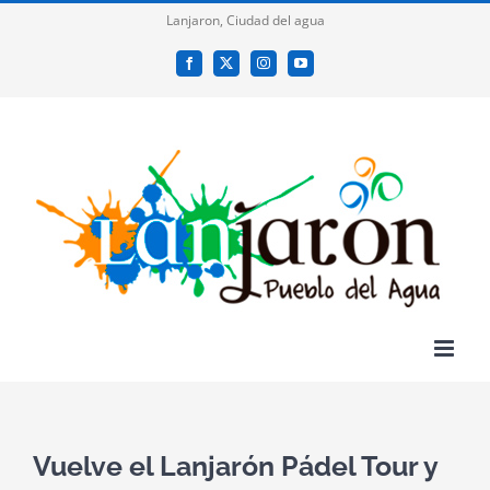
Saltar
Lanjaron, Ciudad del agua
al
Facebook
X
Instagram
YouTube
contenido
Vuelve el Lanjarón Pádel Tour y