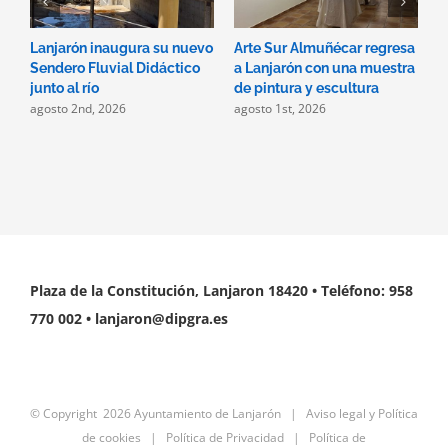
Lanjarón inaugura su nuevo
Arte Sur Almuñécar regresa
D
Sendero Fluvial Didáctico
a Lanjarón con una muestra
p
j
junto al río
de pintura y escultura
agosto 2nd, 2026
agosto 1st, 2026
Plaza de la Constitución, Lanjaron 18420 • Teléfono: 958
770 002 • lanjaron@dipgra.es
© Copyright
2026 Ayuntamiento de Lanjarón |
Aviso legal y Política
de cookies
|
Política de Privacidad
|
Política de