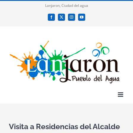
Saltar
Lanjaron, Ciudad del agua
al
Facebook
X
Instagram
YouTube
contenido
Visita a Residencias del Alcalde