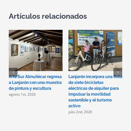
Artículos relacionados
Arte Sur Almuñécar regresa
Lanjarón incorpora una flota
L
a Lanjarón con una muestra
de siete bicicletas
p
de pintura y escultura
eléctricas de alquiler para
d
agosto 1st, 2026
impulsar la movilidad
v
sostenible y el turismo
s
j
activo
julio 2nd, 2026