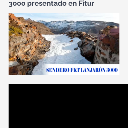
3000 presentado en Fitur
Ver
imagen
más
grande