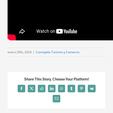
enero 29th, 2024
|
Concejalía Turismo y Comercio
Share This Story, Choose Your Platform!
Facebook
X
Reddit
LinkedIn
WhatsApp
Tumblr
Pinterest
Vk
Correo
electrónico