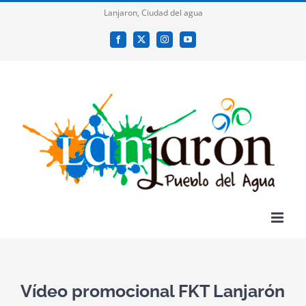
Saltar
Lanjaron, Ciudad del agua
al
Facebook
X
Instagram
YouTube
contenido
Vídeo promocional FKT Lanjarón