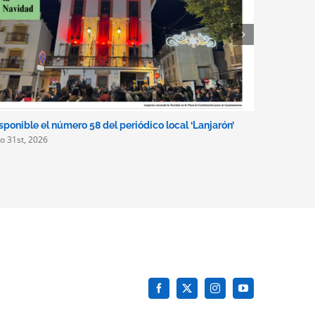
sponible el número 58 del periódico local ‘Lanjarón’
Lanjarón i
lio 31st, 2026
de alquile
turismo a
julio 2nd, 2
Facebook
X
Instagram
YouTube