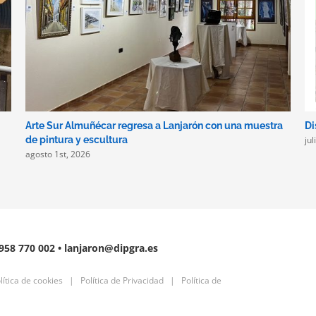
Arte Sur Almuñécar regresa a Lanjarón con una muestra
Di
ju
de pintura y escultura
agosto 1st, 2026
 958 770 002 • lanjaron@dipgra.es
lítica de cookies
|
Política de Privacidad
|
Política de