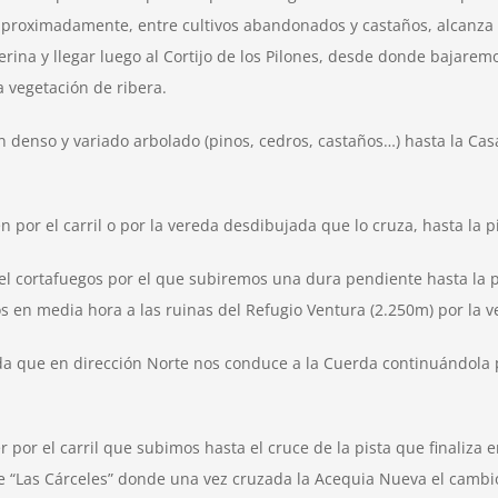
aproximadamente, entre cultivos abandonados y castaños, alcanza
ina y llegar luego al Cortijo de los Pilones, desde donde bajaremos
a vegetación de ribera.
denso y variado arbolado (pinos, cedros, castaños…) hasta la Casa 
 por el carril o por la vereda desdibujada que lo cruza, hasta la p
l cortafuegos por el que subiremos una dura pendiente hasta la pi
s en media hora a las ruinas del Refugio Ventura (2.250m) por la v
a que en dirección Norte nos conduce a la Cuerda continuándola pa
or el carril que subimos hasta el cruce de la pista que finaliza en
 “Las Cárceles” donde una vez cruzada la Acequia Nueva el cambio