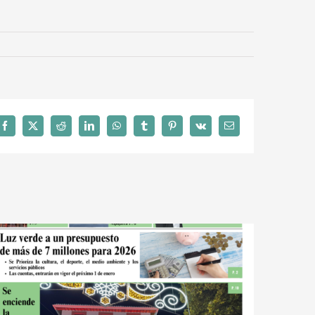
Facebook
X
Reddit
LinkedIn
WhatsApp
Tumblr
Pinterest
Vk
Correo
electrónico