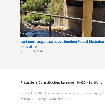
Lanjarón inaugura su nuevo Sendero Fluvial Didáctico
junto al río
agosto 2nd, 2026
Plaza de la Constitución, Lanjaron 18420 • Teléfono:
© Copyright
2026 Ayuntamiento de Lanjarón |
Aviso legal y Po
calidad
|
Diseño y Alojamiento SCO