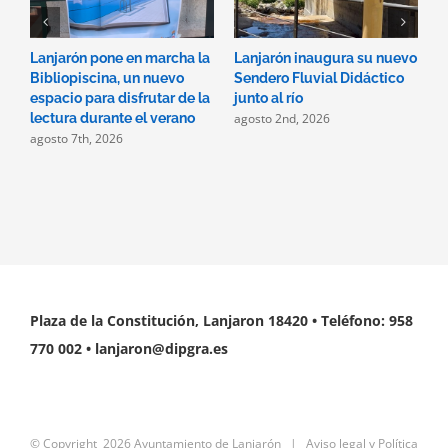
Lanjarón pone en marcha la
Lanjarón inaugura su nuevo
A
Bibliopiscina, un nuevo
Sendero Fluvial Didáctico
a
espacio para disfrutar de la
junto al río
d
agosto 2nd, 2026
a
lectura durante el verano
agosto 7th, 2026
Plaza de la Constitución, Lanjaron 18420 • Teléfono: 958
770 002 • lanjaron@dipgra.es
© Copyright
2026 Ayuntamiento de Lanjarón |
Aviso legal y Política