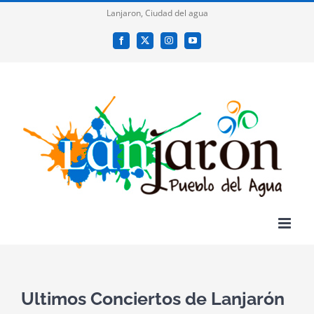
Saltar
Lanjaron, Ciudad del agua
al
Facebook
X
Instagram
YouTube
contenido
Ultimos Conciertos de Lanjarón