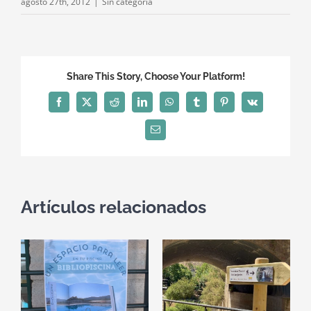
agosto 27th, 2012
|
Sin categoría
Share This Story, Choose Your Platform!
Facebook
X
Reddit
LinkedIn
WhatsApp
Tumblr
Pinterest
Vk
Correo
electrónico
Artículos relacionados