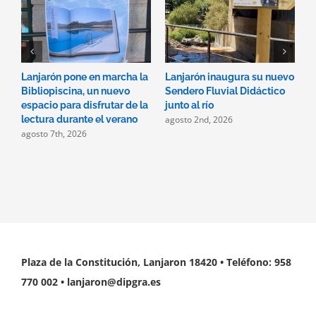
Lanjarón pone en marcha la
Lanjarón inaugura su nuevo
A
Bibliopiscina, un nuevo
Sendero Fluvial Didáctico
a
espacio para disfrutar de la
junto al río
d
agosto 2nd, 2026
a
lectura durante el verano
agosto 7th, 2026
Plaza de la Constitución, Lanjaron 18420 • Teléfono: 958
770 002 • lanjaron@dipgra.es