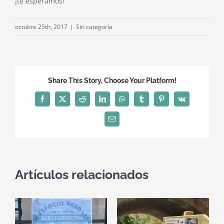
¡te esperamos!
octubre 25th, 2017
|
Sin categoría
Share This Story, Choose Your Platform!
Facebook
X
Reddit
LinkedIn
WhatsApp
Tumblr
Pinterest
Vk
Correo
electrónico
Artículos relacionados