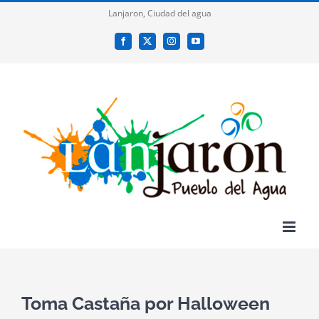
Saltar
Lanjaron, Ciudad del agua
al
Facebook
X
Instagram
YouTube
contenido
Toma Castaña por Halloween