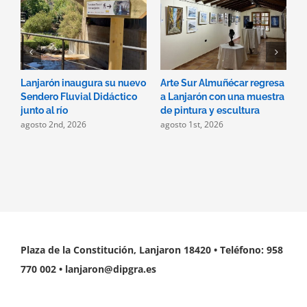
Lanjarón inaugura su nuevo
Arte Sur Almuñécar regresa
D
Sendero Fluvial Didáctico
a Lanjarón con una muestra
p
j
junto al río
de pintura y escultura
agosto 2nd, 2026
agosto 1st, 2026
Plaza de la Constitución, Lanjaron 18420 • Teléfono: 958
770 002 • lanjaron@dipgra.es