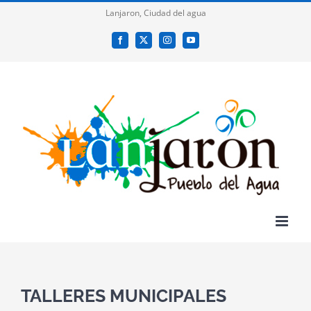
Saltar
Lanjaron, Ciudad del agua
al
Facebook
X
Instagram
YouTube
contenido
TALLERES MUNICIPALES