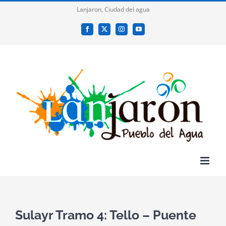
Saltar
Lanjaron, Ciudad del agua
al
Facebook
X
Instagram
YouTube
contenido
Sulayr Tramo 4: Tello – Puente