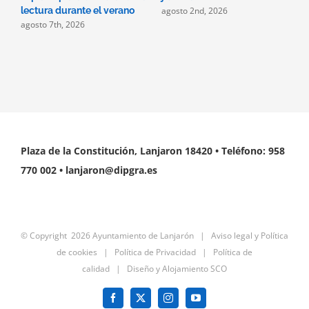
agosto 2nd, 2026
a
lectura durante el verano
agosto 7th, 2026
Plaza de la Constitución, Lanjaron 18420 • Teléfono: 958
770 002 • lanjaron@dipgra.es
© Copyright
2026 Ayuntamiento de Lanjarón |
Aviso legal y Política
de cookies
|
Política de Privacidad
|
Política de
calidad
|
Diseño y Alojamiento SCO
Facebook
X
Instagram
YouTube