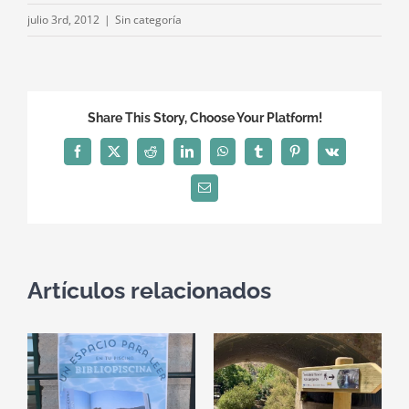
julio 3rd, 2012
|
Sin categoría
Share This Story, Choose Your Platform!
Facebook
X
Reddit
LinkedIn
WhatsApp
Tumblr
Pinterest
Vk
Correo
electrónico
Artículos relacionados