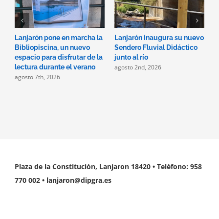
Lanjarón pone en marcha la
Lanjarón inaugura su nuevo
A
Bibliopiscina, un nuevo
Sendero Fluvial Didáctico
a
espacio para disfrutar de la
junto al río
d
agosto 2nd, 2026
a
lectura durante el verano
agosto 7th, 2026
Plaza de la Constitución, Lanjaron 18420 • Teléfono: 958
770 002 • lanjaron@dipgra.es