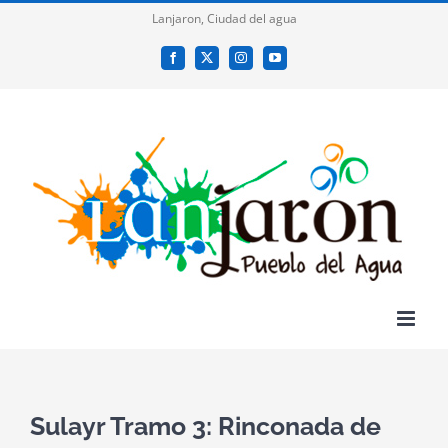
Saltar
Lanjaron, Ciudad del agua
al
Facebook
X
Instagram
YouTube
contenido
Sulayr Tramo 3: Rinconada de