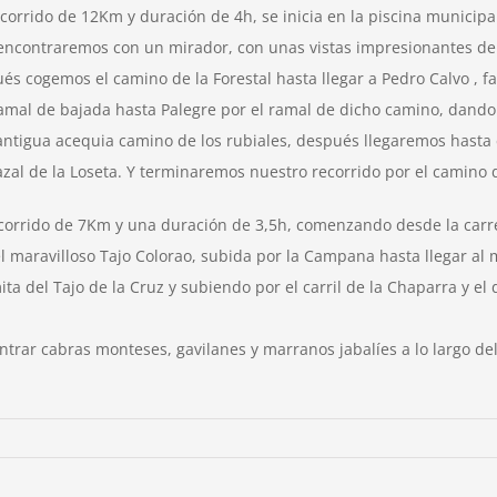
orrido de 12Km y duración de 4h, se inicia en la piscina municipal 
 encontraremos con un mirador, con unas vistas impresionantes de 
ués cogemos el camino de la Forestal hasta llegar a Pedro Calvo ,
 ramal de bajada hasta Palegre por el ramal de dicho camino, dan
ntigua acequia camino de los rubiales, después llegaremos hasta e
zal de la Loseta. Y terminaremos nuestro recorrido por el camino de
recorrido de 7Km y una duración de 3,5h, comenzando desde la carre
 del maravilloso Tajo Colorao, subida por la Campana hasta llegar 
ta del Tajo de la Cruz y subiendo por el carril de la Chaparra y el d
ntrar cabras monteses, gavilanes y marranos jabalíes a lo largo d