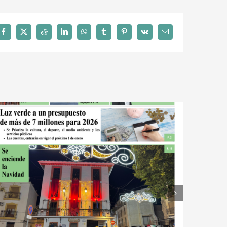
Facebook
X
Reddit
LinkedIn
WhatsApp
Tumblr
Pinterest
Vk
Correo
electrónico