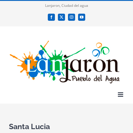
Saltar
Lanjaron, Ciudad del agua
al
Facebook
X
Instagram
YouTube
contenido
Santa Lucia