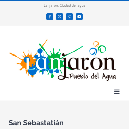
Saltar
Lanjaron, Ciudad del agua
al
Facebook
X
Instagram
YouTube
contenido
San Sebastatián