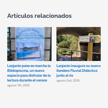
Artículos relacionados
Lanjarón pone en marcha la
Lanjarón inaugura su nuevo
A
Bibliopiscina, un nuevo
Sendero Fluvial Didáctico
a
espacio para disfrutar de la
junto al río
d
agosto 2nd, 2026
a
lectura durante el verano
agosto 7th, 2026