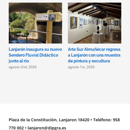
Lanjarón inaugura su nuevo
Arte Sur Almuñécar regresa
D
Sendero Fluvial Didáctico
a Lanjarón con una muestra
p
j
junto al río
de pintura y escultura
agosto 2nd, 2026
agosto 1st, 2026
Plaza de la Constitución, Lanjaron 18420 • Teléfono: 958
770 002 • lanjaron@dipgra.es