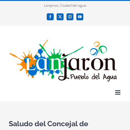
Saltar
Lanjaron, Ciudad del agua
al
Facebook
X
Instagram
YouTube
contenido
Saludo del Concejal de