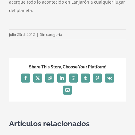
acerque todo lo acontecido en Lanjarón a cualquier lugar
del planeta.
julio 23rd, 2012
|
Sin categoría
Share This Story, Choose Your Platform!
Facebook
X
Reddit
LinkedIn
WhatsApp
Tumblr
Pinterest
Vk
Correo
electrónico
Artículos relacionados