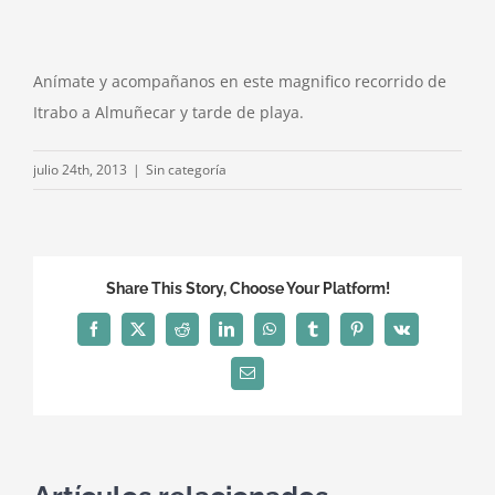
Anímate y acompañanos en este magnifico recorrido de
Itrabo a Almuñecar y tarde de playa.
julio 24th, 2013
|
Sin categoría
Share This Story, Choose Your Platform!
Facebook
X
Reddit
LinkedIn
WhatsApp
Tumblr
Pinterest
Vk
Correo
electrónico