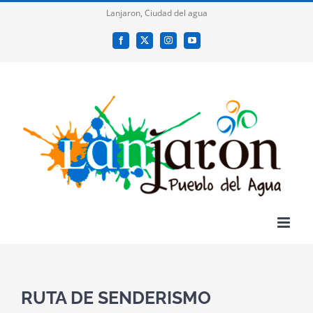
Saltar
Lanjaron, Ciudad del agua
al
Facebook
X
Instagram
YouTube
contenido
RUTA DE SENDERISMO