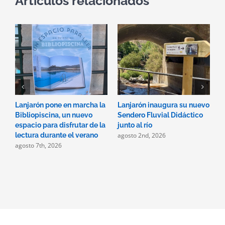
Artículos relacionados
Lanjarón pone en marcha la
Lanjarón inaugura su nuevo
A
Bibliopiscina, un nuevo
Sendero Fluvial Didáctico
a
espacio para disfrutar de la
junto al río
d
agosto 2nd, 2026
a
lectura durante el verano
agosto 7th, 2026