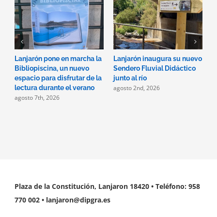
Lanjarón pone en marcha la
Lanjarón inaugura su nuevo
A
Bibliopiscina, un nuevo
Sendero Fluvial Didáctico
a
espacio para disfrutar de la
junto al río
d
agosto 2nd, 2026
a
lectura durante el verano
agosto 7th, 2026
Plaza de la Constitución, Lanjaron 18420 • Teléfono: 958
770 002 • lanjaron@dipgra.es