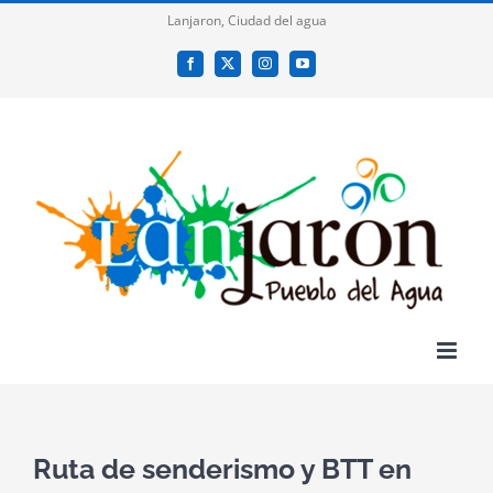
Saltar
Lanjaron, Ciudad del agua
al
Facebook
X
Instagram
YouTube
contenido
Ruta de senderismo y BTT en