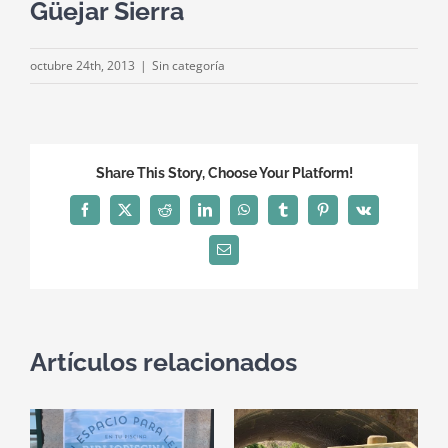
Güejar Sierra
octubre 24th, 2013
|
Sin categoría
Share This Story, Choose Your Platform!
Facebook
X
Reddit
LinkedIn
WhatsApp
Tumblr
Pinterest
Vk
Correo
electrónico
Artículos relacionados