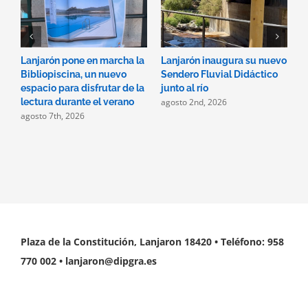
Lanjarón pone en marcha la
Lanjarón inaugura su nuevo
A
Bibliopiscina, un nuevo
Sendero Fluvial Didáctico
a
espacio para disfrutar de la
junto al río
d
agosto 2nd, 2026
a
lectura durante el verano
agosto 7th, 2026
Plaza de la Constitución, Lanjaron 18420 • Teléfono: 958
770 002 • lanjaron@dipgra.es