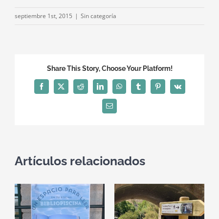
septiembre 1st, 2015
|
Sin categoría
Share This Story, Choose Your Platform!
Facebook
X
Reddit
LinkedIn
WhatsApp
Tumblr
Pinterest
Vk
Correo
electrónico
Artículos relacionados