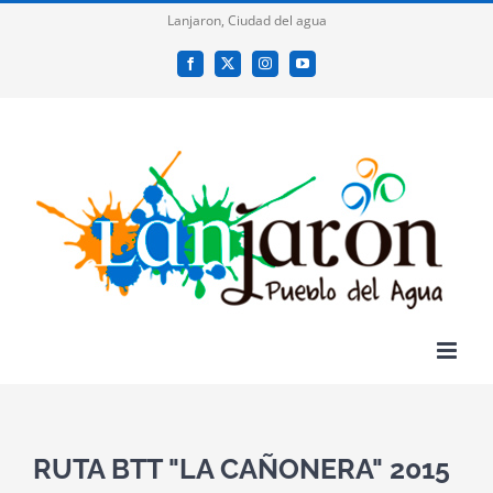
Saltar
Lanjaron, Ciudad del agua
al
Facebook
X
Instagram
YouTube
contenido
RUTA BTT "LA CAÑONERA" 2015