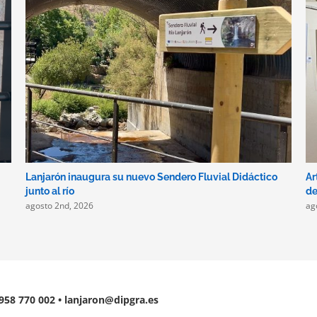
Lanjarón inaugura su nuevo Sendero Fluvial Didáctico
Ar
junto al río
de
agosto 2nd, 2026
ag
 958 770 002 • lanjaron@dipgra.es