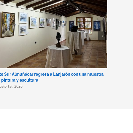
te Sur Almuñécar regresa a Lanjarón con una muestra
Disponible
julio 31st, 
 pintura y escultura
osto 1st, 2026