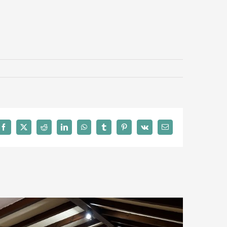
Facebook
X
Reddit
LinkedIn
WhatsApp
Tumblr
Pinterest
Vk
Correo
electrónico