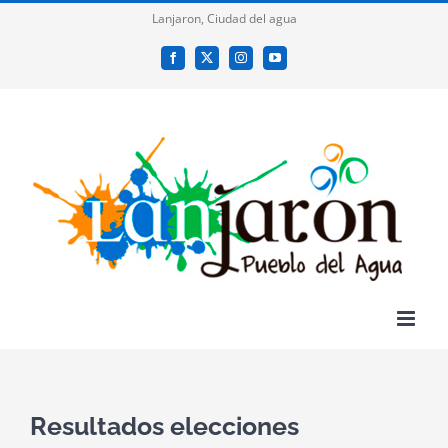
Saltar
Lanjaron, Ciudad del agua
al
Facebook
X
Instagram
YouTube
contenido
Resultados elecciones