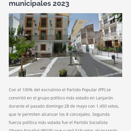
municipales 2023
Ver
imagen
más
grande
Con el 100% del escrutinio el Partido Popular (PP) se
convirtió en el grupo político más votado en Lanjarón
durante el pasado domingo 28 de mayo con 1.450 votos,
que le permiten alcanzar los 8 concejales. Segunda
fuerza política más votada fue el Partido Socialista
Obrero Español (PSOE) que sumó 519 votos alcanzando