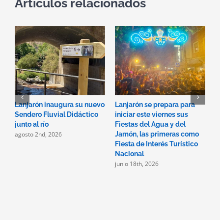
Artículos relacionados
Lanjarón inaugura su nuevo
Lanjarón se prepara para
P
Sendero Fluvial Didáctico
iniciar este viernes sus
A
junto al río
Fiestas del Agua y del
1
agosto 2nd, 2026
j
Jamón, las primeras como
Fiesta de Interés Turístico
Nacional
junio 18th, 2026