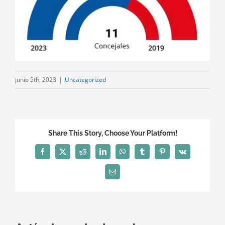
junio 5th, 2023
|
Uncategorized
Share This Story, Choose Your Platform!
Facebook
X
Reddit
LinkedIn
WhatsApp
Tumblr
Pinterest
Vk
Correo
electrónico