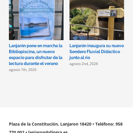
Lanjarón pone en marcha la
Lanjarón inaugura su nuevo
A
Bibliopiscina, un nuevo
Sendero Fluvial Didáctico
a
espacio para disfrutar de la
junto al río
d
agosto 2nd, 2026
a
lectura durante el verano
agosto 7th, 2026
Plaza de la Constitución, Lanjaron 18420 • Teléfono: 958
770 002 • lanjaron@dipgra.es