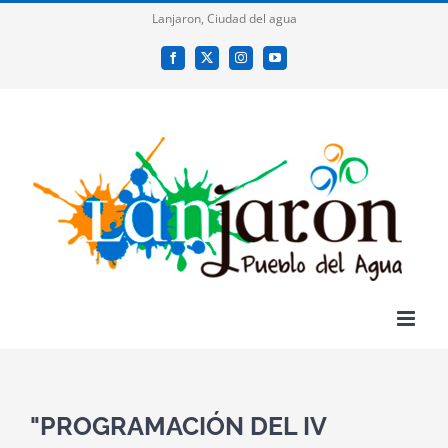
Saltar
Lanjaron, Ciudad del agua
al
Facebook
X
Instagram
YouTube
contenido
"PROGRAMACIÓN DEL IV