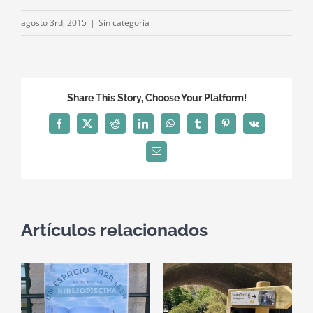
agosto 3rd, 2015
|
Sin categoría
Share This Story, Choose Your Platform!
Facebook
X
Reddit
LinkedIn
WhatsApp
Tumblr
Pinterest
Vk
Correo
electrónico
Artículos relacionados