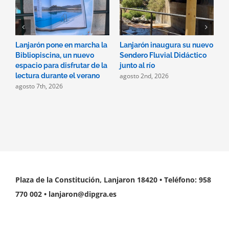
Lanjarón pone en marcha la
Lanjarón inaugura su nuevo
A
Bibliopiscina, un nuevo
Sendero Fluvial Didáctico
a
espacio para disfrutar de la
junto al río
d
agosto 2nd, 2026
a
lectura durante el verano
agosto 7th, 2026
Plaza de la Constitución, Lanjaron 18420 • Teléfono: 958
770 002 • lanjaron@dipgra.es