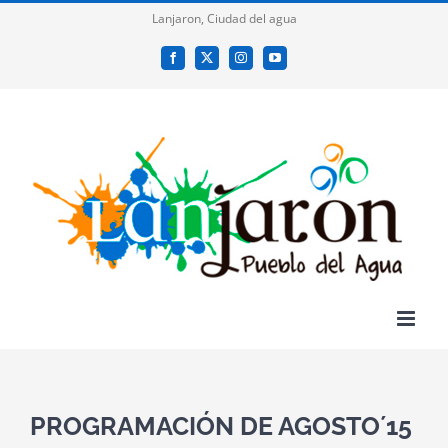
Saltar
Lanjaron, Ciudad del agua
al
Facebook
X
Instagram
YouTube
contenido
PROGRAMACIÓN DE AGOSTO´15