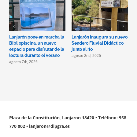
Lanjarón pone en marcha la
Lanjarón inaugura su nuevo
A
Bibliopiscina, un nuevo
Sendero Fluvial Didáctico
a
espacio para disfrutar de la
junto al río
d
agosto 2nd, 2026
a
lectura durante el verano
agosto 7th, 2026
Plaza de la Constitución, Lanjaron 18420 • Teléfono: 958
770 002 • lanjaron@dipgra.es