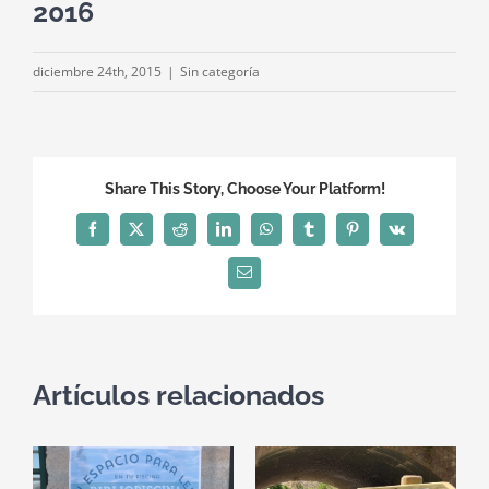
2016
diciembre 24th, 2015
|
Sin categoría
Share This Story, Choose Your Platform!
Facebook
X
Reddit
LinkedIn
WhatsApp
Tumblr
Pinterest
Vk
Correo
electrónico
Artículos relacionados