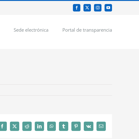
Facebook
X
Instagram
YouTube
Sede electrónica
Portal de transparencia
Facebook
X
Reddit
LinkedIn
WhatsApp
Tumblr
Pinterest
Vk
Correo
electrónico