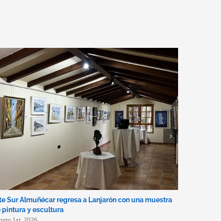
te Sur Almuñécar regresa a Lanjarón con una muestra
Disponible
julio 31st, 
 pintura y escultura
osto 1st, 2026