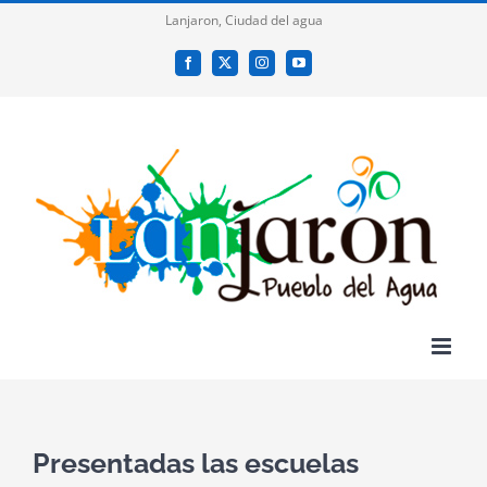
Saltar
Lanjaron, Ciudad del agua
al
Facebook
X
Instagram
YouTube
contenido
Presentadas las escuelas