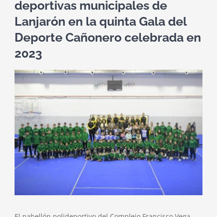
deportivas municipales de
Lanjarón en la quinta Gala del
Deporte Cañonero celebrada en
2023
Ver
imagen
más
grande
El pabellón polideportivo del Complejo Francisco Vega