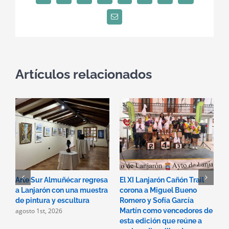
Correo
electrónico
Artículos relacionados
Arte Sur Almuñécar regresa
El XI Lanjarón Cañón Trail
L
a Lanjarón con una muestra
corona a Miguel Bueno
e
de pintura y escultura
Romero y Sofía García
d
agosto 1st, 2026
Martín como vencedores de
P
m
esta edición que reúne a