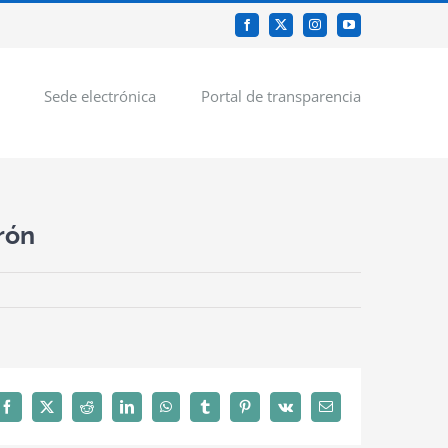
Facebook
X
Instagram
YouTube
Sede electrónica
Portal de transparencia
rón
Facebook
X
Reddit
LinkedIn
WhatsApp
Tumblr
Pinterest
Vk
Correo
electrónico