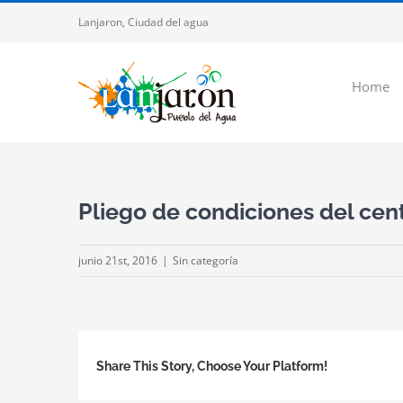
Saltar
Lanjaron, Ciudad del agua
al
contenido
Home
Pliego de condiciones del cen
junio 21st, 2016
|
Sin categoría
Share This Story, Choose Your Platform!