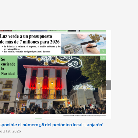
sponible el número 58 del periódico local ‘Lanjarón’
Lanjarón i
lio 31st, 2026
de alquile
turismo a