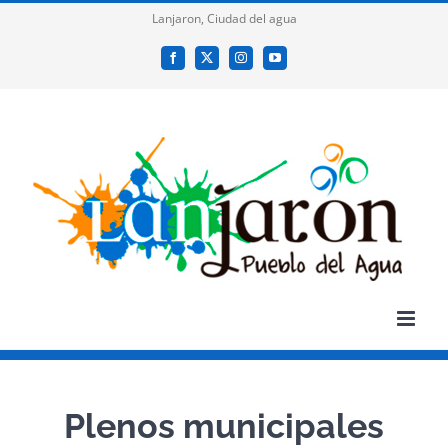
Saltar
Lanjaron, Ciudad del agua
al
Facebook
X
Instagram
YouTube
contenido
Plenos municipales