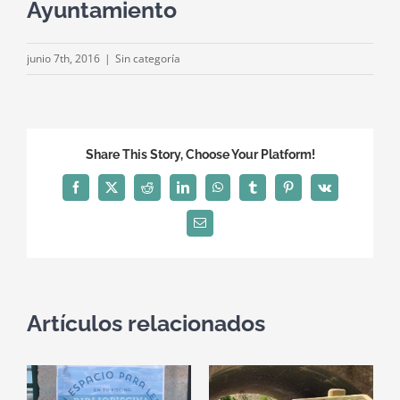
Ayuntamiento
junio 7th, 2016
|
Sin categoría
Share This Story, Choose Your Platform!
Facebook
X
Reddit
LinkedIn
WhatsApp
Tumblr
Pinterest
Vk
Correo
electrónico
Artículos relacionados