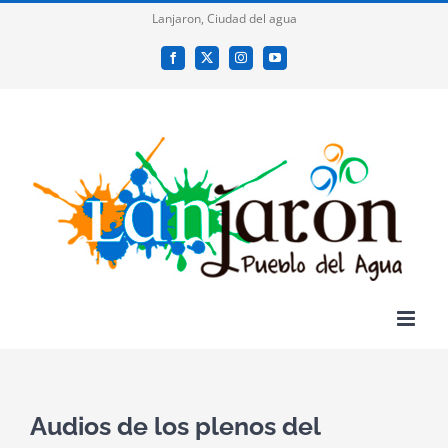
Saltar
Lanjaron, Ciudad del agua
al
Facebook
X
Instagram
YouTube
contenido
Audios de los plenos del