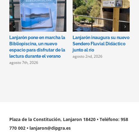
Lanjarón pone en marcha la
Lanjarón inaugura su nuevo
A
Bibliopiscina, un nuevo
Sendero Fluvial Didáctico
a
espacio para disfrutar de la
junto al río
d
agosto 2nd, 2026
a
lectura durante el verano
agosto 7th, 2026
Plaza de la Constitución, Lanjaron 18420 • Teléfono: 958
770 002 • lanjaron@dipgra.es