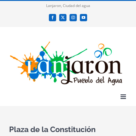
Saltar
Lanjaron, Ciudad del agua
al
Facebook
X
Instagram
YouTube
contenido
Plaza de la Constitución