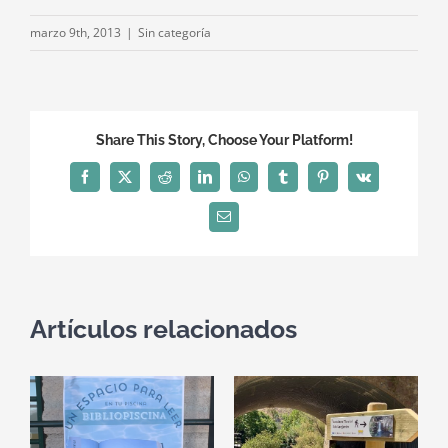
marzo 9th, 2013
|
Sin categoría
Share This Story, Choose Your Platform!
Facebook
X
Reddit
LinkedIn
WhatsApp
Tumblr
Pinterest
Vk
Correo
electrónico
Artículos relacionados