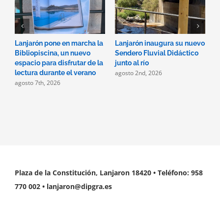
Lanjarón pone en marcha la
Lanjarón inaugura su nuevo
A
Bibliopiscina, un nuevo
Sendero Fluvial Didáctico
a
espacio para disfrutar de la
junto al río
d
agosto 2nd, 2026
a
lectura durante el verano
agosto 7th, 2026
Plaza de la Constitución, Lanjaron 18420 • Teléfono: 958
770 002 • lanjaron@dipgra.es