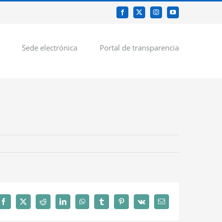
Facebook
X
Instagram
YouTube
Sede electrónica
Portal de transparencia
Facebook
X
Reddit
LinkedIn
WhatsApp
Tumblr
Pinterest
Vk
Correo
electrónico