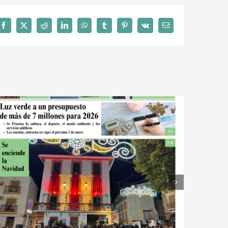
Facebook
X
Reddit
LinkedIn
WhatsApp
Tumblr
Pinterest
Vk
Correo
electrónico