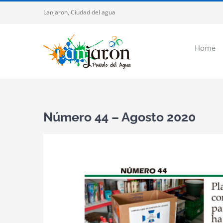
Saltar
Lanjaron, Ciudad del agua
al
contenido
Home
Número 44 – Agosto 2020
Ver
imagen
más
grande