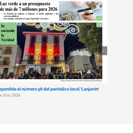
sponible el número 58 del periódico local ‘Lanjarón’
Lanjarón i
lio 31st, 2026
de alquile
turismo a
julio 2nd, 2