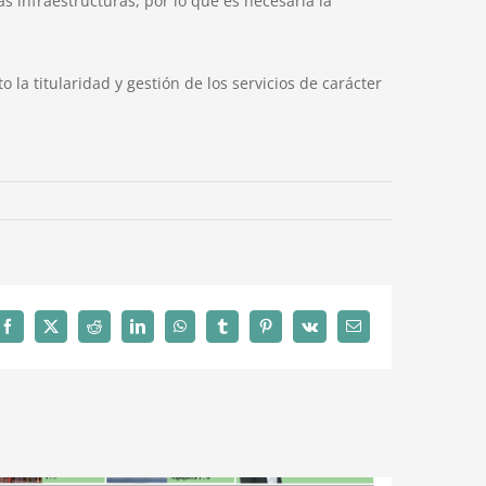
 infraestructuras, por lo que es necesaria la
la titularidad y gestión de los servicios de carácter
Facebook
X
Reddit
LinkedIn
WhatsApp
Tumblr
Pinterest
Vk
Correo
electrónico