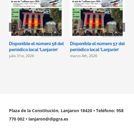
Disponible el número 58 del
Disponible el número 57 del
D
periódico local ‘Lanjarón’
periódico local ‘Lanjarón’
p
julio 31st, 2026
marzo 4th, 2026
d
Plaza de la Constitución, Lanjaron 18420 • Teléfono: 958
770 002 • lanjaron@dipgra.es