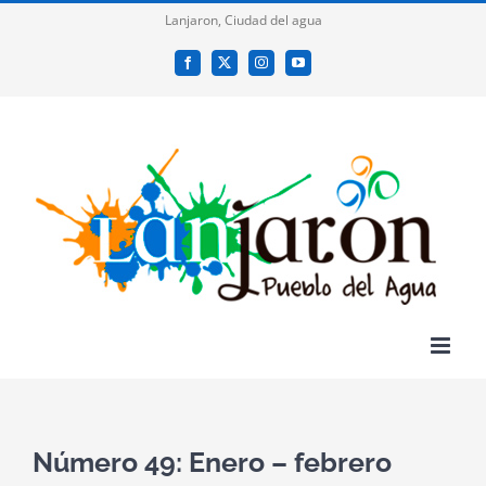
Saltar
Lanjaron, Ciudad del agua
al
Facebook
X
Instagram
YouTube
contenido
Número 49: Enero – febrero